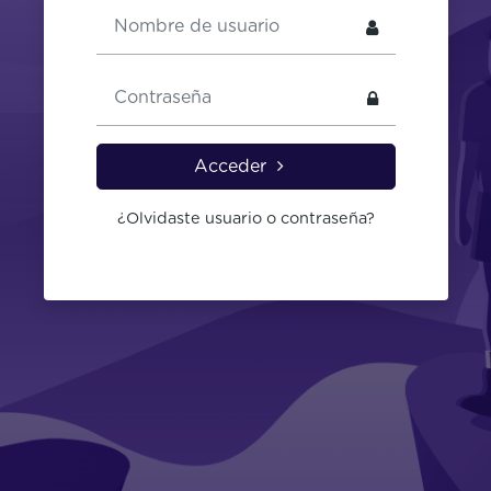
Saltar a creación de una nueva cuenta
Nombre de usuario
Contraseña
Acceder
¿Olvidaste usuario o contraseña?